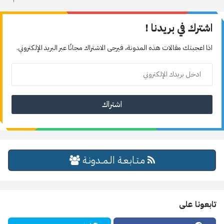
اشترك في بريدنا !
اذا اعجبتك مقالات هذه المدونة، فيرجى الاشتراك مجانًا عبر البريد الإلكتروني.
مـتـابـعـة الـمــدونـة
تابعونا على