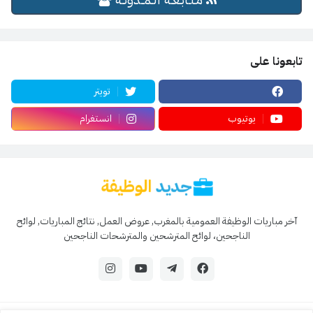
تابعونا على
تويتر
يوتيوب
انستغرام
آخر مباريات الوظيفة العمومية بالمغرب, عروض العمل, نتائج المباريات, لوائح
الناجحين، لوائح المترشحين والمترشحات الناجحين