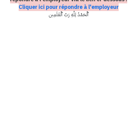
Cliquer ici pour répondre à l'employeur
ٱلْحَمْدُ لِلَّهِ رَبِّ ٱلْعَٰلَمِين