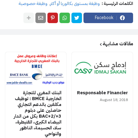
الكلمات الرئيسية :
وظيفة بمستوى بكالوريا أو أكثر
وظيفة خصوصية
Facebook
مقالات مشابهة
Responsable Financier
البنك المغربي للتجارة
الخارجية BMCE : توظيف
August 18, 2018
مكلفين بالدعم التجاري
حاصلين على دبلوم
BAC+2/+3 بكل من الدار
البيضاء الكبرى، القنيطرة،
سلا، الحسيمة، الناظور
والنواحي