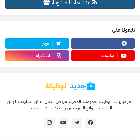
مـتـابـعـة الـمــدونـة
تابعونا على
تويتر
يوتيوب
انستغرام
آخر مباريات الوظيفة العمومية بالمغرب, عروض العمل, نتائج المباريات, لوائح
الناجحين، لوائح المترشحين والمترشحات الناجحين