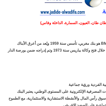
طان طان، العيون، السمارة، الداخلة وفاس)
البنك المغربي للتجارة الخارجية (ب م ت خ) BMCE هو بنك مغربي، تأسس سنة 1959 ويُعد من أعرق الأبناك
المغربية وأول مصرف مغربي يستقربالخارج من خلال فتح وكالة بباريس سنة 1973 وتم إدراجه ضمن بورصة الدار
ة الفردية ورؤية جماعية
ات المصرفية الإلكترونية على المستوى الوطني، يعتبر البنك
سوق رأس المال والأنشطة الاستشارية والاستثمارية، مع الطموح
جتماعية على الصعيد الإفريقي.