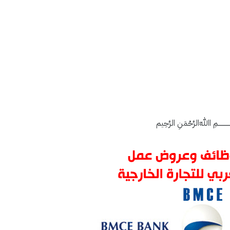
ــــــــــــمِ اﷲِالرَّحْمَنِ الرَّحِيم