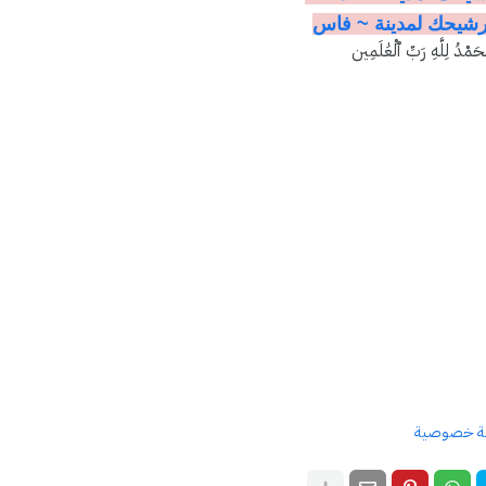
رشيحك لمدينة ~ فاس
ْحَمْدُ لِلَّهِ رَبِّ ٱلْعَٰلَمِين
ة خصوصية