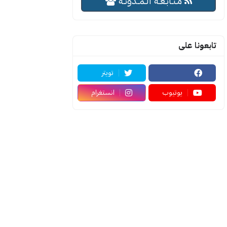
مـتـابـعـة الـمــدونـة
تابعونا على
تويتر
يوتيوب
انستغرام