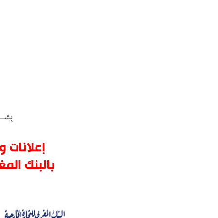
بِسْــــ