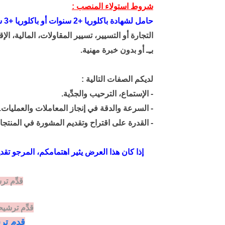
شروط استولاء المنصب :
حامل لشهادة باكلوريا +2 سنوات أو باكلوريا +3 سنوات
التجارة أو التسيير، تسيير المقاولات، المالية، الإق
بـِـ أو بدون خبرة مهنية.
لديكم الصفات التالية :
- الإستماع، الترحيب والجدِّية.
- السرعة والدقة في إنجاز المعاملات
والعمليات.
- القدرة على اقتراح و
تقديم المشورة
في
المنتج
إذا كان هذا العرض يثير اهتمامكم، المرجو تق
قدِّم ت
قدِّم ترشي
قدم ترش