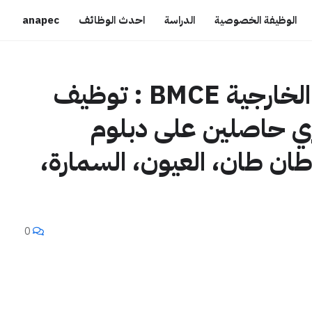
الوظيفة الخصوصية
الدراسة
احدث الوظائف
anapec
البنك المغربي للتجارة الخارجية BMCE : توظيف
ري حاصلين على دبلوم
ل من طان طان، العيون، السمارة،
0