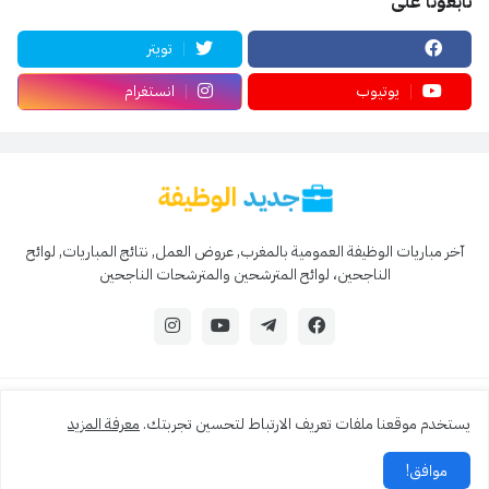
تابعونا على
تويتر
يوتيوب
انستغرام
آخر مباريات الوظيفة العمومية بالمغرب, عروض العمل, نتائج المباريات, لوائح
الناجحين، لوائح المترشحين والمترشحات الناجحين
© 2024 جميع الحقوق محفوظة - جديد الوظيفة
يستخدم موقعنا ملفات تعريف الارتباط لتحسين تجربتك.
معرفة المزيد
من نحن ؟
اتصل بنا !
سياسة الخصوصية
اتفاقية الاستخدام
موافق!
فهرس الموقع