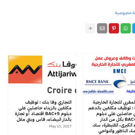
ة خصوصية
لمغربي للتجارة الخارجية
التجاري وفا بنك : توظيف
BMCE : توظيف مكلفين بالدعم
مكلفين بالزبناء حاصلين على
ي حاصلين على دبلوم
دبلوم BAC+5 اقتصاد أو تجارة
BAC+2/+3 بكل من الدار
بالدار البيضاء، فاس وبني ملال
 الكبرى، القنيطرة، سلا،
May 15, 2017
، الناظور والنواحي