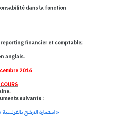
onsabilité dans la fonction
e reporting financier et comptable;
en anglais.
Décembre 2016
NCOURS
aine.
cuments suivants :
« استمارة الترشح بالفرنسية »