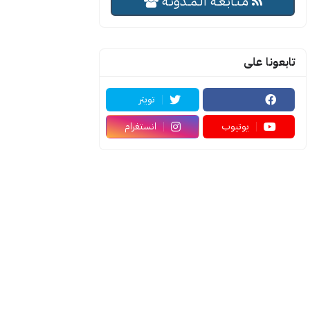
مـتـابـعـة الـمــدونـة
تابعونا على
تويتر
يوتيوب
انستغرام