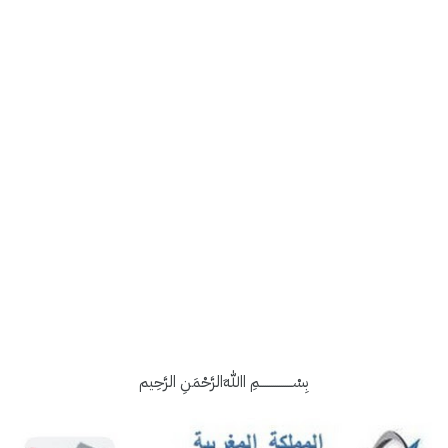
بِسْــــــــــــــــمِ اﷲِالرَّحْمَنِ الرَّحِيم