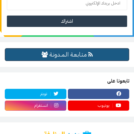
مـتـابـعـة الـمــدونـة
تابعونا على
تويتر
يوتيوب
انستغرام