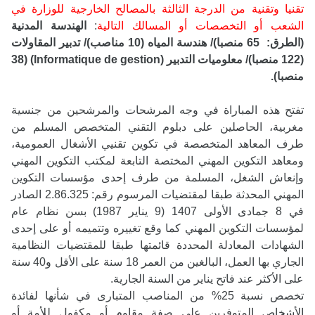
تقنيا وتقنية من الدرجة الثالثة بالمصالح الخارجية للوزارة في
الشعب أو التخصصات أو المسالك التالية
:
الهندسة المدنية
(الطرق: 65 منصبا)/ هندسة المياه (10 مناصب)/ تدبير المقاولات
(122 منصبا)/ معلوميات التدبير (Informatique de gestion) (38
منصبا).
تفتح هذه المباراة في وجه المرشحات والمرشحين من جنسية
مغربية، الحاصلين على دبلوم التقني المتخصص المسلم من
طرف المعاهد المتخصصة في تكوين تقنيي الأشغال العمومية،
ومعاهد التكوين المهني المختصة التابعة لمكتب التكوين المهني
وإنعاش الشغل، المسلمة من طرف إحدى مؤسسات التكوين
المهني المحدثة طبقا لمقتضيات المرسوم رقم: 2.86.325 الصادر
في 8 جمادى الأولى 1407 (9 يناير 1987) بسن نظام عام
لمؤسسات التكوين المهني كما وقع تغييره وتتميمه أو على إحدى
الشهادات المعادلة المحددة قائمتها طبقا للمقتضيات النظامية
الجاري بها العمل، البالغين من العمر 18 سنة على الأقل و40 سنة
على الأكثر عند فاتح يناير من السنة الجارية.
تخصص نسبة 25% من المناصب المتبارى في شأنها لفائدة
الأشخاص المتوفرين على صفة مقاوم أو مكفول للأمة أو