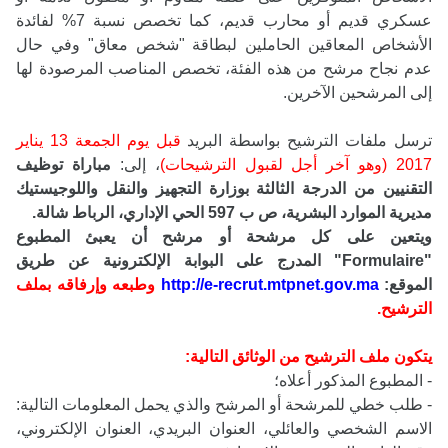
عسكري قديم أو محارب قديم، كما تخصص نسبة 7% لفائدة
الأشخاص المعاقين الحاملين لبطاقة "شخص معاق" وفي حال
عدم نجاح مرشح من هذه الفئة، تخصص المناصب المرصودة لها
إلى المرشحين الآخرين.
ترسل ملفات الترشيح بواسطة البريد
قبل يوم الجمعة 13 يناير
2017 (وهو آخر أجل لقبول الترشيحات)
، إلى:
مباراة توظيف
التقنيين من الدرجة الثالثة بوزارة التجهيز والنقل واللوجيستيك
مديرية الموارد البشرية، ص ب 597 الحي الإداري، الرباط شالة.
ويتعين على كل مرشحة أو مرشح أن يعبئ المطبوع
"Formulaire" المدرج على البوابة الإلكترونية عن طريق
الموقع:
http://e-recrut.mtpnet.gov.ma
وطبعه وإرفاقه بملف
الترشيح.
يتكون ملف الترشيح من الوثائق التالية:
- المطبوع المذكور أعلاه؛
- طلب خطي للمرشحة أو المرشح والذي يحمل المعلومات التالية:
الاسم الشخصي والعائلي، العنوان البريدي، العنوان الإلكتروني،