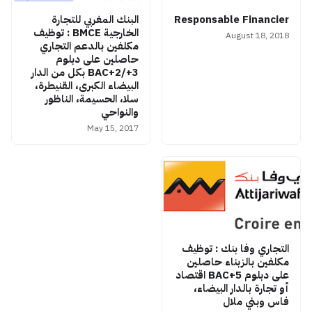
Responsable Financier
البنك المغربي للتجارة
الخارجية BMCE : توظيف
August 18, 2018
مكلفين بالدعم التجاري
حاصلين على دبلوم
BAC+2/+3 بكل من الدار
البيضاء الكبرى، القنيطرة،
سلا، الحسيمة، الناظور
والنواحي
May 15, 2017
التجاري وفا بنك : توظيف
مكلفين بالزبناء حاصلين
على دبلوم BAC+5 اقتصاد
أو تجارة بالدار البيضاء،
فاس وبني ملال