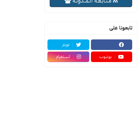
مـتـابـعـة الـمــدونـة
تابعونا على
تويتر
يوتيوب
انستغرام