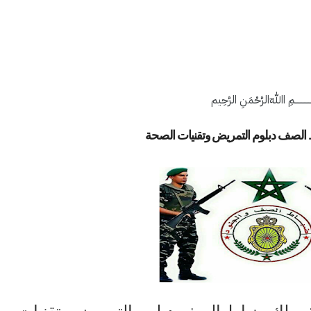
ــــــــــــمِ اﷲِالرَّحْمَنِ الرَّحِيم