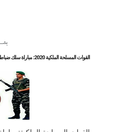
بِسْــــ
القوات المسلحة الملكية 2020: مباراة سلك ضباط الصف دبلوم التمريض وتقنيات الصحة