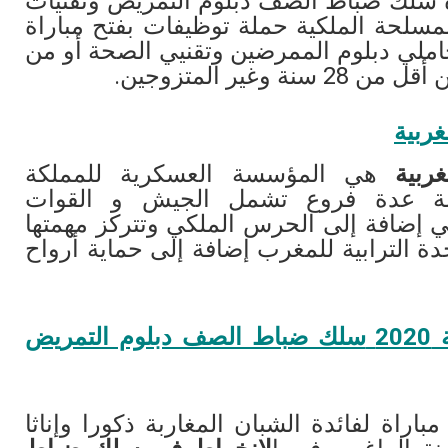
اة سلك ضباط الصف دبلوم التمريض وتقنيات
قوات المسلحة الملكية حملة توظيفات بفتح مباراة
املي دبلوم الممرضين وتقنيي الصحة أو من
غير المتزوجين.
غربية
ربية
هي المؤسسة العسكرية للمملكة
سة عدة فروع تشمل الجيش و القوات
كي إضافة إلى الحرس الملكي وتتركز مهمتها
دة الترابية للمغرب إضافة إلى حماية أرواح
ة
2020
سلك ضباط الصف دبلوم التمريض
اراة لفائدة الشبان المغاربة ذكورا وإناثا