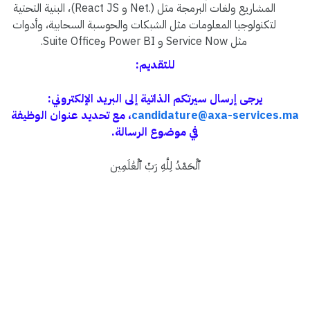
المشاريع ولغات البرمجة مثل (.Net و React JS)، البنية التحتية
لتكنولوجيا المعلومات مثل الشبكات والحوسبة السحابية، وأدوات
مثل Service Now و Power BI وSuite Office.
للتقديم:
يرجى إرسال سيرتكم الذاتية إلى البريد الإلكتروني:
candidature@axa-services.ma
، مع تحديد عنوان الوظيفة
في موضوع الرسالة.
ٱلْحَمْدُ لِلَّهِ رَبِّ ٱلْعَٰلَمِين