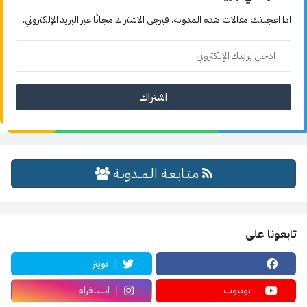
اذا اعجبتك مقالات هذه المدونة، فيرجى الاشتراك مجانًا عبر البريد الإلكتروني.
مـتـابـعـة الـمــدونـة
تابعونا على
تويتر
يوتيوب
انستغرام