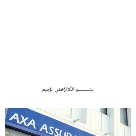
بِسْــــــــــــــــمِ اﷲِالرَّحْمَنِ الرَّحِيم