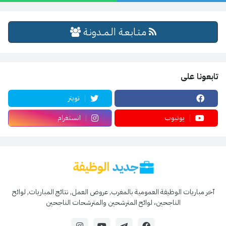
مـتـابـعـة الـمــدونـة
تابعونا على
تويتر
يوتيوب
انستغرام
آخر مباريات الوظيفة العمومية بالمغرب, عروض العمل, نتائج المباريات, لوائح
الناجحين، لوائح المترشحين والمترشحات الناجحين