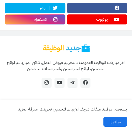
تويتر
يوتيوب
انستغرام
آخر مباريات الوظيفة العمومية بالمغرب, عروض العمل, نتائج المباريات, لوائح
الناجحين، لوائح المترشحين والمترشحات الناجحين
© 2024 جميع الحقوق محفوظة - جديد الوظيفة
يستخدم موقعنا ملفات تعريف الارتباط لتحسين تجربتك.
معرفة المزيد
من نحن ؟
اتصل بنا !
سياسة الخصوصية
اتفاقية الاستخدام
موافق!
فهرس الموقع