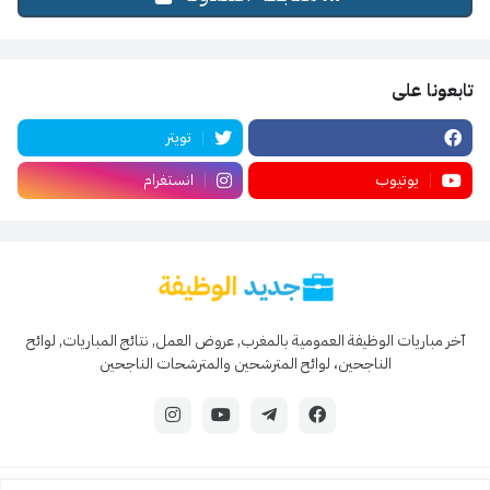
تابعونا على
تويتر
يوتيوب
انستغرام
آخر مباريات الوظيفة العمومية بالمغرب, عروض العمل, نتائج المباريات, لوائح
الناجحين، لوائح المترشحين والمترشحات الناجحين